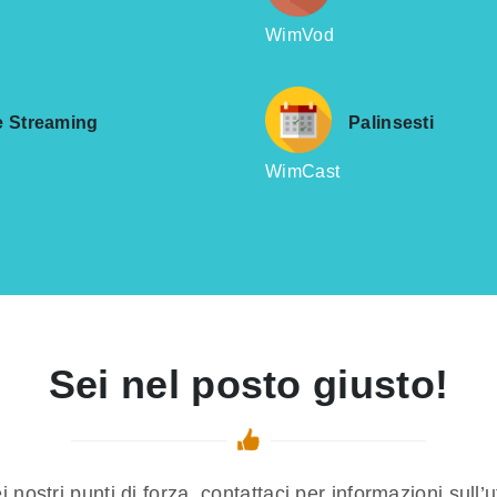
WimVod
ve Streaming
Palinsesti
WimCast
Sei nel posto giusto!
i nostri punti di forza, contattaci per informazioni sull’