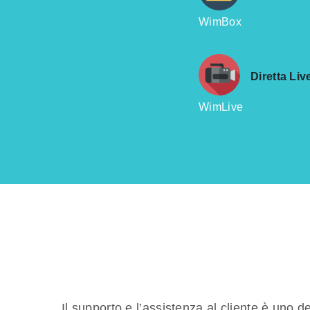
WimBox
Diretta Li
WimLive
Il supporto e l’assistenza al cliente è uno de