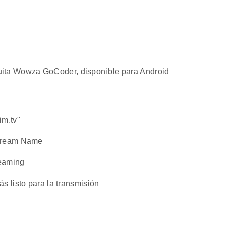
atuita Wowza GoCoder, disponible para Android
im.tv"
Stream Name
reaming
s listo para la transmisión