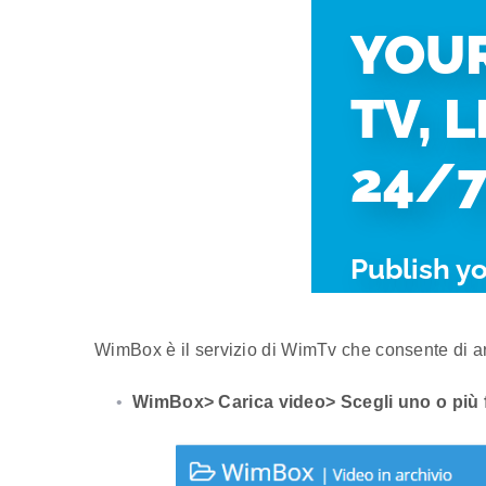
WimBox è il servizio di WimTv che consente di ar
WimBox> Carica video> Scegli uno o più f