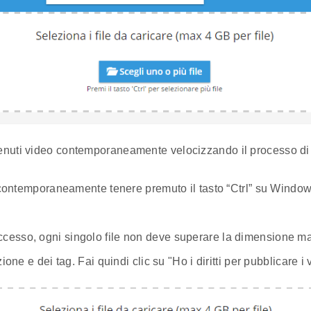
tenuti video contemporaneamente velocizzando il processo di
es contemporaneamente tenere premuto il tasto “Ctrl” su Window
ccesso, ogni singolo file non deve superare la dimensione m
zione e dei tag. Fai quindi clic su "Ho i diritti per pubblicar