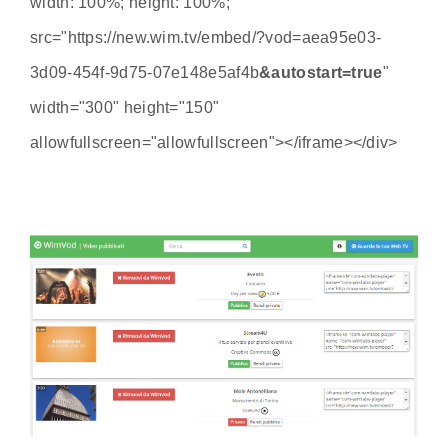
width: 100%; height: 100%;"
src="https://new.wim.tv/embed/?vod=aea95e03-
3d09-454f-9d75-07e148e5af4b
&autostart=true
"
width="300" height="150"
allowfullscreen="allowfullscreen"></iframe></div>