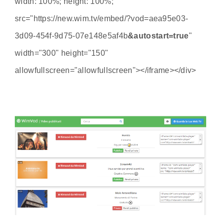
width: 100%; height: 100%;"
src="https://new.wim.tv/embed/?vod=aea95e03-
3d09-454f-9d75-07e148e5af4b
&autostart=true
"
width="300" height="150"
allowfullscreen="allowfullscreen"></iframe></div>