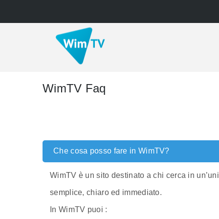
WimTV Faq
Che cosa posso fare in WimTV?
WimTV è un sito destinato a chi cerca in un’unic
semplice, chiaro ed immediato.
In WimTV puoi :