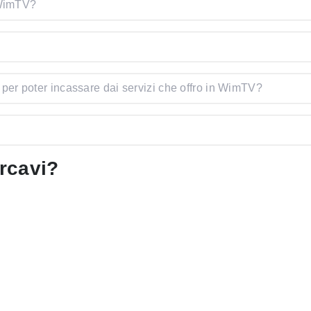
 WimTV?
e per poter incassare dai servizi che offro in WimTV?
ercavi?